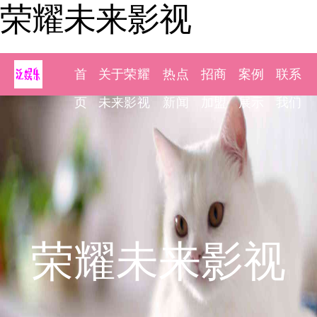
荣耀未来影视
首
关于荣耀
热点
招商
案例
联系
页
未来影视
新闻
加盟
展示
我们
荣耀未来影视