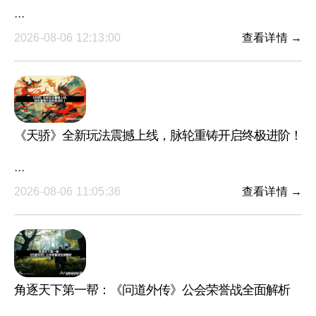
···
2026-08-06 12:13:00
查看详情 →
《天骄》全新玩法震撼上线，脉轮重铸开启终极进阶！
···
2026-08-06 11:05:36
查看详情 →
角逐天下第一帮：《问道外传》公会荣誉战全面解析