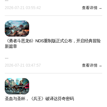
···
2026-07-21 03:55:42
查看详情 →
《勇者斗恶龙6》NDS重制版正式公布，开启经典冒险
新篇章
···
2026-07-21 03:47:57
查看详情 →
圣血与圣杯，《兵王》破译达芬奇密码