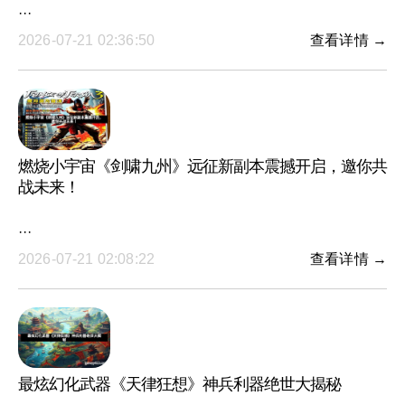
···
2026-07-21 02:36:50
查看详情 →
燃烧小宇宙《剑啸九州》远征新副本震撼开启，邀你共
战未来！
···
2026-07-21 02:08:22
查看详情 →
最炫幻化武器《天律狂想》神兵利器绝世大揭秘